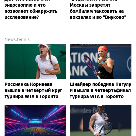
эндоскопию и что
Москвы запретят
позволяет обнаружить
бомбилам таксовать на
исследование?
вокзалах и во "Внуково"
News.tennis
Россиянка Корнеева
Шнайдер победила Пегулу
вышла в четвёртый круг
и вышла в четвертьфинал
турнира WTA в Торонто
турнира WTA в Торонто