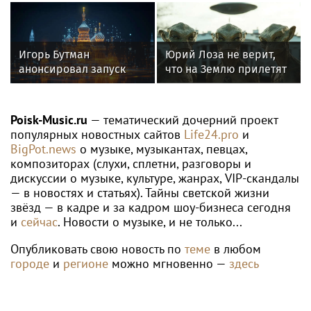
кафедру в будущем
подписал контракт с
джазовом вузе
клубом Басты
Игорь Бутман
Юрий Лоза не верит,
анонсировал запуск
что на Землю прилетят
первого джазового
инопланетяне
вуза в России
Poisk-Music.ru
— тематический дочерний проект
популярных новостных сайтов
Life24.pro
и
BigPot.news
о музыке, музыкантах, певцах,
композиторах (слухи, сплетни, разговоры и
дискуссии о музыке, культуре, жанрах, VIP-скандалы
— в новостях и статьях). Тайны светской жизни
звёзд — в кадре и за кадром шоу-бизнеса сегодня
и
сейчас
. Новости о музыке, и не только...
Опубликовать свою новость по
теме
в любом
городе
и
регионе
можно мгновенно —
здесь