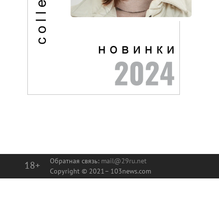
Обратная связь:
mail@29ru.net
18+
Copyright © 2021–
103news.com