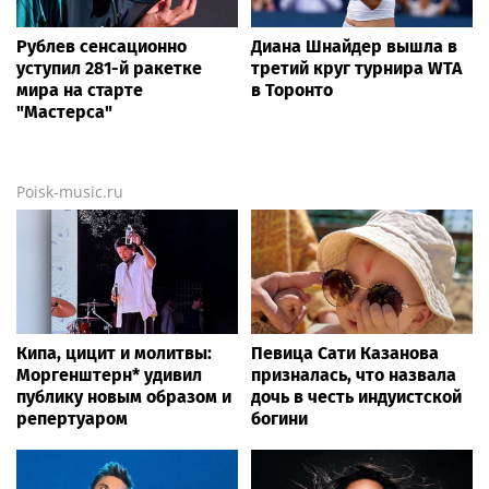
Рублев сенсационно
Диана Шнайдер вышла в
уступил 281-й ракетке
третий круг турнира WTA
мира на старте
в Торонто
"Мастерса"
Poisk-music.ru
Кипа, цицит и молитвы:
Певица Сати Казанова
Моргенштерн* удивил
призналась, что назвала
публику новым образом и
дочь в честь индуистской
репертуаром
богини