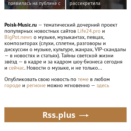
появилась на публике с
рассекретила
дочерью
«безгрешное, чистое,
любящее» имя своей
дочери
Poisk-Music.ru
— тематический дочерний проект
популярных новостных сайтов
Life24.pro
и
BigPot.news
о музыке, музыкантах, певцах,
композиторах (слухи, сплетни, разговоры и
дискуссии о музыке, культуре, жанрах, VIP-скандалы
— в новостях и статьях). Тайны светской жизни
звёзд — в кадре и за кадром шоу-бизнеса сегодня
и
сейчас
. Новости о музыке, и не только...
Опубликовать свою новость по
теме
в любом
городе
и
регионе
можно мгновенно —
здесь
Rss.plus