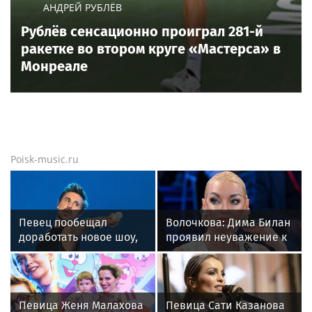
АНДРЕЙ РУБЛЁВ
Рублёв сенсационно проиграл 281-й
ракетке во втором круге «Мастерса» в
Монреале
Poisk-music.ru
Певец пообещал
Волочкова: Дима Билан
доработать новое шоу,
проявил неуважение к
подвергнутое критике
зрителям на своем
концерте в Москве
Певица Женя Малахова
Певица Сати Казанова