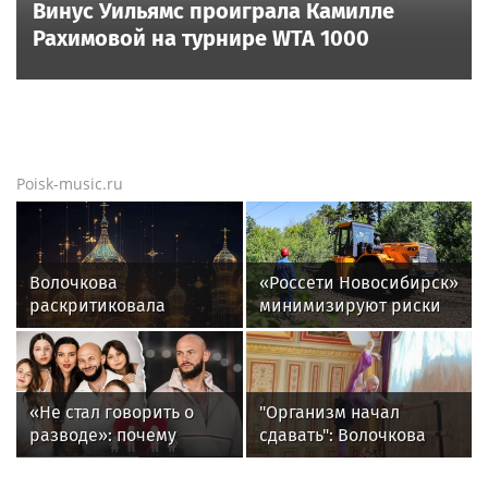
Винус Уильямс проиграла Камилле
Рахимовой на турнире WTA 1000
Poisk-music.ru
Волочкова
«Россети Новосибирск»
раскритиковала
минимизируют риски
концерт Билана в
повреждений ЛЭП за
Москве за плохую
счет масштабной
организацию
расчистки просек
«Не стал говорить о
"Организм начал
разводе»: почему
сдавать": Волочкова
Джиган после
раскрыла причину
расставания
отсутствия фотографий