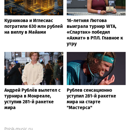
Курникова и Иглесиас
16-летняя Лютова
потратили 630 млн рублей
выиграла турнир WTA,
на виллу в Майами
«Спартак» победил
«Ахмат» в РПЛ. Главное к
утру
Андрей Рублёв вылетел с
Рублев сенсационно
турнира в Монреале,
уступил 281-й ракетке
уступив 281-й ракетке
мира на старте
мира
"Мастерса"
Poisk-music.ru