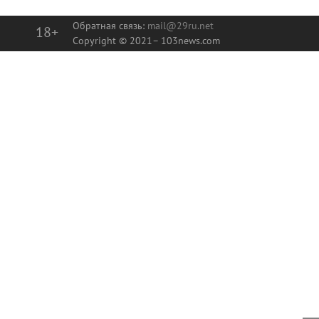
Обратная связь:
mail@29ru.net
18+
Copyright © 2021–
103news.com