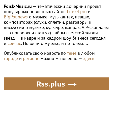
неожиданно сделал
со шпагатами
Poisk-Music.ru
— тематический дочерний проект
главным своих детей
популярных новостных сайтов
Life24.pro
и
BigPot.news
о музыке, музыкантах, певцах,
композиторах (слухи, сплетни, разговоры и
дискуссии о музыке, культуре, жанрах, VIP-скандалы
— в новостях и статьях). Тайны светской жизни
звёзд — в кадре и за кадром шоу-бизнеса сегодня
и
сейчас
. Новости о музыке, и не только...
Опубликовать свою новость по
теме
в любом
городе
и
регионе
можно мгновенно —
здесь
Rss.plus