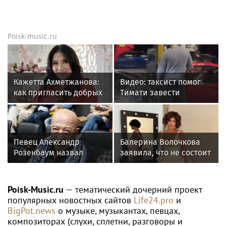
Poisk-music.ru
Кажетта Ахметжанова:
Видео: таксист помог
как пригласить добрых
Тимати завести
духов в новый дом
эксклюзивный Ferrari
F40 за 157 миллионов
рублей
Певец Александр
Балерина Волочкова
Розенбаум назвал
заявила, что не состоит
Любовь Орлову
в отношениях с
настоящей звездой
молодым журналистом
Poisk-Music.ru
— тематический дочерний проект
популярных новостных сайтов
Life24.pro
и
BigPot.news
о музыке, музыкантах, певцах,
композиторах (слухи, сплетни, разговоры и