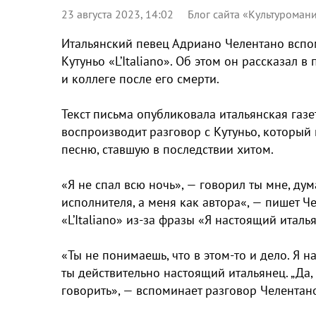
23 августа 2023, 14:02
Блог сайта «Культуроман
Итальянский певец Адриано Челентано вспом
Кутуньо «L’Italiano». Об этом он рассказал 
и коллеге после его смерти.
Текст письма опубликовала итальянская газет
воспроизводит разговор с Кутуньо, который
песню, ставшую в последствии хитом.
«Я не спал всю ночь», — говорил ты мне, дума
исполнителя, а меня как автора«, — пишет Че
«L’Italiano» из-за фразы «Я настоящий италь
«Ты не понимаешь, что в этом-то и дело. Я на
ты действительно настоящий итальянец. „Да, я
говорить», — вспоминает разговор Челентан