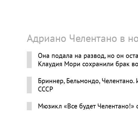
Адриано Челентано в н
Она подала на развод, но он ост
Клаудия Мори сохранили брак в
Бриннер, Бельмондо, Челентано.
СССР
Мюзикл «Все будет Челентано!» 