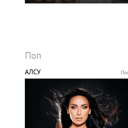
Градского
Поп
АЛСУ
По