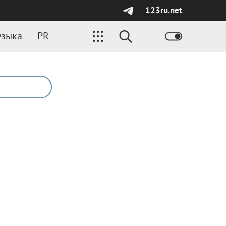
123ru.net
зыка
PR