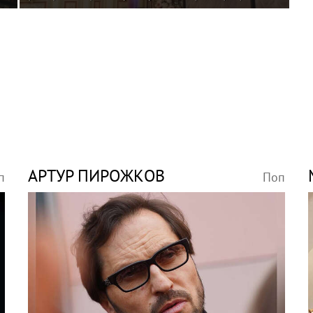
шпагатами
АРТУР ПИРОЖКОВ
п
Поп