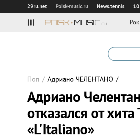
29ru.net
Poisk‑music.ru
News.tennis
10
Рок
Поп
/
Адриано
ЧЕЛЕНТАНО
/
Адриано Челентано
отказался от хита
«L'Italiano»