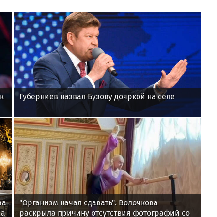
к
Губерниев назвал Бузову дояркой на селе
за
"Организм начал сдавать": Волочкова
ра
раскрыла причину отсутствия фотографий со