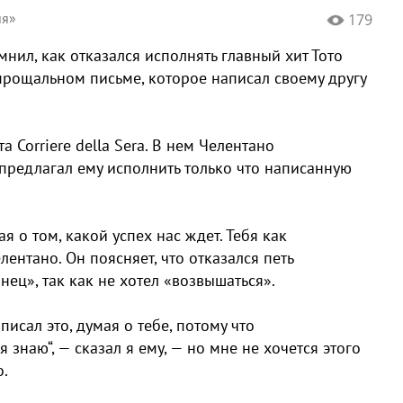
ия»
179
нил, как отказался исполнять главный хит Тото
в прощальном письме, которое написал своему другу
а Corriere della Sera. В нем Челентано
 предлагал ему исполнить только что написанную
я о том, какой успех нас ждет. Тебя как
лентано. Он поясняет, что отказался петь
янец», так как не хотел «возвышаться».
писал это, думая о тебе, потому что
 знаю“, — сказал я ему, — но мне не хочется этого
о.