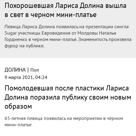
|
ДОЛИНА
Поп
9 марта 2021, 10:39
"Худая и молодая" Лариса Долина
сразила публику внешним видом после
пластики
Певица Лариса Долина появилась на презентации нового
трека, где удивила публику внешним видом. Гости вечера
отметили, что 65-летняя исполнительница стала более
"худой и молодой".
|
ДОЛИНА
Поп
9 марта 2021, 10:33
Похудевшая Лариса Долина посетила
презентацию сингла Натальи
Гордиенко