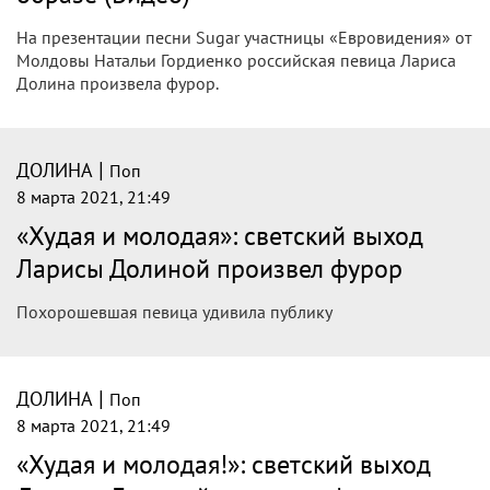
Помолодевшая после пластики Лариса
Долина поразила публику своим новым
образом
65-летняя певица появилась на мероприятии в чёрном
мини-платье
|
ДОЛИНА
Поп
9 марта 2021, 02:04
Лариса Долина произвела фурор,
появившись на публике в эффектном
образе
На презентации песни Sugar участницы «Евровидения» от
Молдовы Натальи Гордиенко российская певица Лариса
Долина произвела фурор.