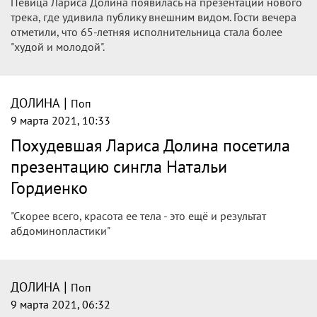
Здоровье в России и
мире
|
ДОЛИНА
Поп
9 марта 2021, 11:13
Лариса Долина с каждым снимком
выглядит все моложе
Внешность Ларисы Долиной за последние годы
кардинально изменилась. Время берет свое, и популярный
в советские годы исполнитель не молодеет. Но ей удается
так успешно трансформировать и скрывать свой возраст...