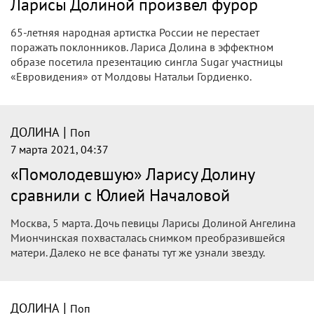
|
ДОЛИНА
Поп
9 марта 2021, 02:04
Лариса Долина произвела фурор,
появившись на публике в эффектном
образе (Видео)
На презентации песни Sugar участницы «Евровидения» от
Молдовы Натальи Гордиенко российская певица Лариса
Долина произвела фурор.
|
ДОЛИНА
Поп
8 марта 2021, 21:49
«Худая и молодая»: светский выход
Ларисы Долиной произвел фурор