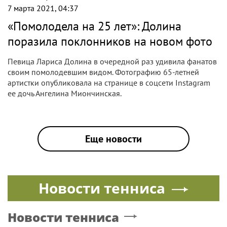
Похорошевшая певица удивила публику
|
ДОЛИНА
Поп
8 марта 2021, 21:49
«Худая и молодая!»: светский выход
Ларисы Долиной произвел фурор
65-летняя народная артистка России не перестает
поражать поклонников. Лариса Долина в эффектном
образе посетила презентацию сингла Sugar участницы
«Евровидения» от Молдовы Натальи Гордиенко.
|
ДОЛИНА
Поп
7 марта 2021, 04:37
«Помолодевшую» Ларису Долину
сравнили с Юлией Началовой