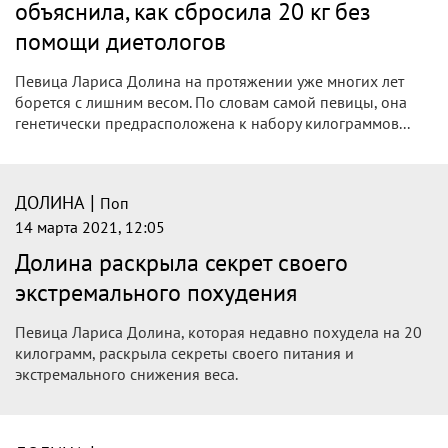
похудения на 20 килограммов за пять
месяцев
Оказалось, что секрет «королевы джаза» очень прост —
певица намеренно уменьшила порции еды и стала уделять
внимание физическим нагрузкам. Лариса Долина
заявляет...
|
ДОЛИНА
Поп
14 марта 2021, 12:50
Долина раскрыла секрет похудения на
20 килограммов без помощи
диетологов
Эстрадная и джазовая певица Лариса Долина рассказала,
как ей удалось быстро скинуть 20 лишних килограммов.
По словам звезды, она не прибегала к помощи