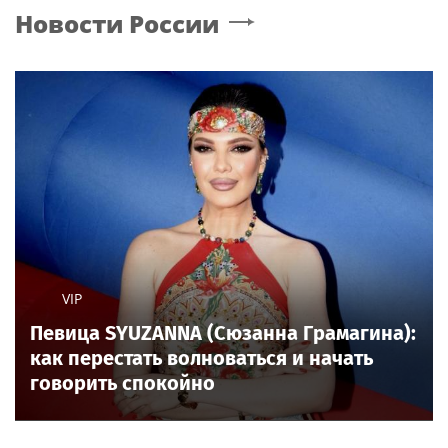
Семенович рассказала,
исполнил на концерте
что улетела с
песню Мии Бойки
возлюбленным в
"Базовый минимум"
Европу
"Организм начал
«Мы никогда не были
сдавать": Волочкова
парой»: Алена
раскрыла причину
Шишкова — о Павле
отсутствия фотографий
Дурове, борьбе с
со шпагатами
анорексией и помощи
Poisk-Music.ru
— тематический дочерний проект
Тимати
популярных новостных сайтов
Life24.pro
и
BigPot.news
о музыке, музыкантах, певцах,
композиторах (слухи, сплетни, разговоры и
дискуссии о музыке, культуре, жанрах, VIP-скандалы
— в новостях и статьях). Тайны светской жизни
звёзд — в кадре и за кадром шоу-бизнеса сегодня
и
сейчас
. Новости о музыке, и не только...
Опубликовать свою новость по
теме
в любом
городе
и
регионе
можно мгновенно —
здесь