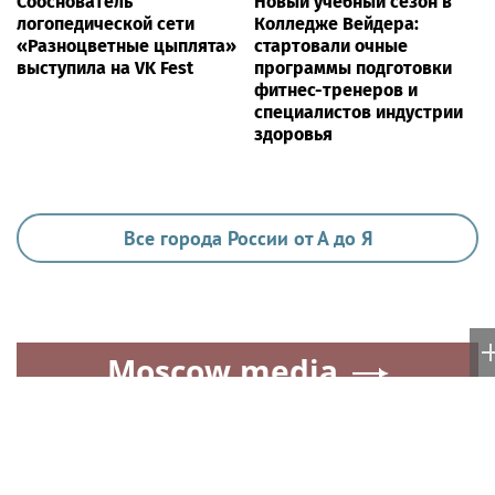
VIP
Певица SYUZANNA (Сюзанна Грамагина):
как перестать волноваться и начать
говорить спокойно
Ria.city
Новый учебный сезон в
Столичный ОМОН
Колледже Вейдера:
«Авангард» определил
стартовали очные
лучших в рукопашном
программы подготовки
бою
фитнес-тренеров и
специалистов индустрии