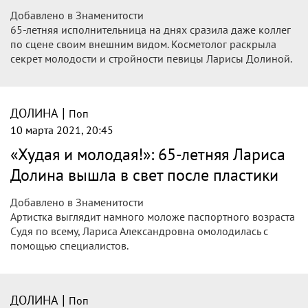
13 марта 2021, 22:03
Лариса Долина рассказала, как
сбросила 20 кг без помощи диетологов
65-летняя Лариса Долина тает на глазах. Певица
появляется на публике в черном мини-платье в обтяжку и
туфлях на каблуке, которые зрительно удлиняют и без
того стройные ноги королевы джаза.
|
ДОЛИНА
Поп
13 марта 2021, 17:38
Долина рассказала, как без диетологов
сбросила 20 килограммов
Знаменитая певица Лариса Долина раскрыла секрет
ошеломительного похудения. Звезда сумела сбросить
около 20 килограммов без услуг диетологов.