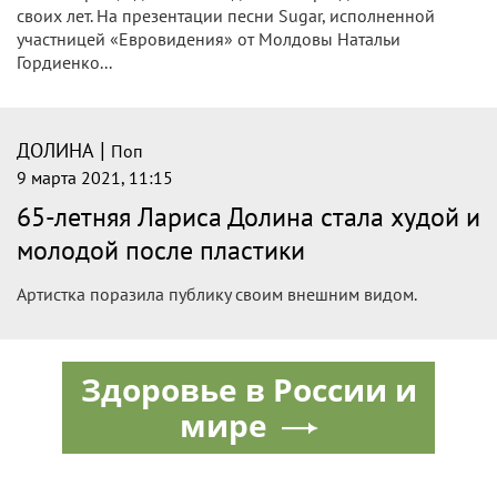
Добавлено в Знаменитости
Артистка выглядит намного моложе паспортного возраста
Судя по всему, Лариса Александровна омолодилась с
помощью специалистов.
|
ДОЛИНА
Поп
9 марта 2021, 19:06
Косметолог рассказала, как 65-летней
Ларисе Долиной удалось так резко
помолодеть
Последние выходы в свет Ларисы Долиной произвели
настоящий фурор. Коллеги по эстрадному цеху были
поражены тем, как резко певица стала выглядеть моложе
своих 65 лет.