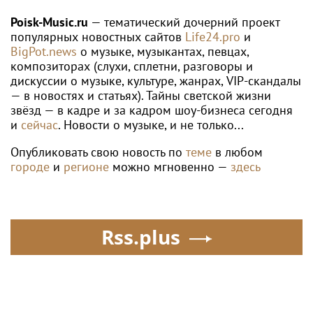
WTA
Людмила Самсонова пробилась во
второй круг турнира WTA в Торонто
Poisk-music.ru
Певица Анна
Рэпер Моргенштерн