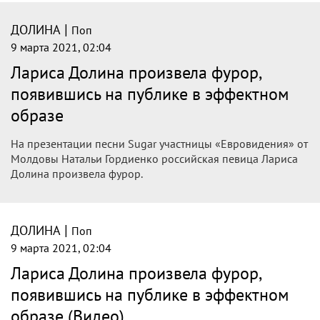
"Скорее всего, красота ее тела - это ещё и результат
абдоминопластики"
|
ДОЛИНА
Поп
9 марта 2021, 06:32
Похорошевшая Лариса Долина вышла
в свет в черном мини-платье
Певица Лариса Долина появилась на презентации сингла
Sugar участницы Евровидения от Молдовы Натальи
Гордиенко в черном мини-платье. Знаменитость произвела
фурор на публике.
|
ДОЛИНА
Поп
9 марта 2021, 04:24