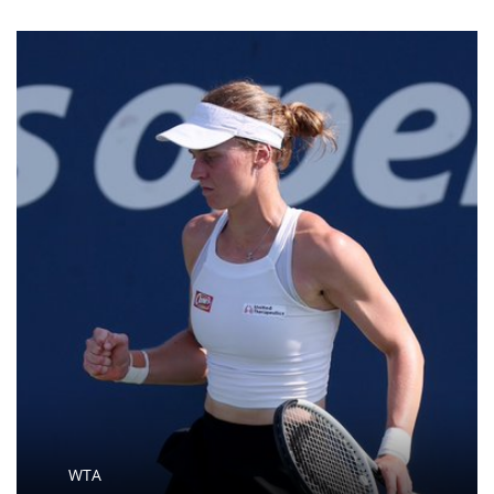
Москва, 5 марта. Дочь певицы Ларисы Долиной Ангелина
Миончинская похвасталась снимком преобразившейся
матери. Далеко не все фанаты тут же узнали звезду.
|
ДОЛИНА
Поп
7 марта 2021, 04:37
«Помолодела на 25 лет»: Долина
поразила поклонников на новом фото
Певица Лариса Долина в очередной раз удивила фанатов
своим помолодевшим видом. Фотографию 65-летней
артистки опубликовала на странице в соцсети Instagram
ее дочь Ангелина Миончинская.
Еще новости