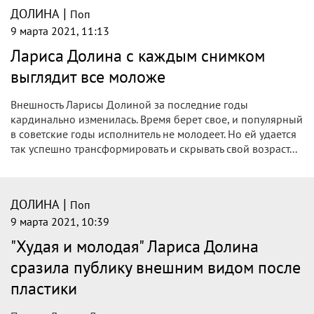
|
ДОЛИНА
Поп
9 марта 2021, 11:32
«Худая и молодая»: Долина появилась
на публике в черном мини-платье
Знаменитая певица Лариса Долина никогда не скрывала
свой возраст, однако выглядит она гораздо моложе
своих лет. На презентации песни Sugar, исполненной
участницей «Евровидения» от Молдовы Натальи
Гордиенко...
|
ДОЛИНА
Поп
9 марта 2021, 11:15
65-летняя Лариса Долина стала худой и
молодой после пластики
Артистка поразила публику своим внешним видом.