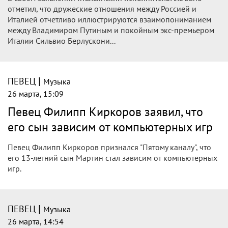
необходимости цензуры на эстраде
Певец Прохор Шаляпин негативно высказался о влиянии
Аллы Пугачевой на отечественный шоу-бизнес, а также
оценил текущее состояние эстрады, указав на снижение
уровня профессиональной этики и рост эпатажности.
|
ПЕВЕЦ
Музыка
27 марта, 15:51
Певец Сергей Лазарев. Биография
Сергей Лазарев — известный российский певец и актер,
обладатель множества премий и отец двоих детей. Артист
активно выступает и участвует в телешоу, 27 марта вышел
выпуск юмористического шоу «Натальная карта» с его
участием.