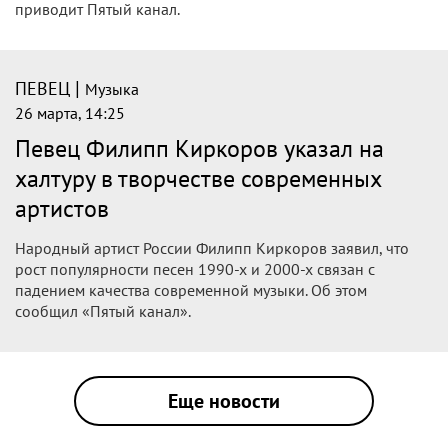
Певец Филипп Киркоров признался "Пятому каналу", что
его 13-летний сын Мартин стал зависим от компьютерных
игр.
|
ПЕВЕЦ
Музыка
26 марта, 14:54
Певец Денис Клявер не исключил
воссоединения группы "Чай вдвоем"
Певец Денис Клявер не исключил, что может снова
поработать со Стасом Костюшкиным в рамках проекта
"Чай вдвоем". Его слова передает Telegram-канал
"Звездач".
|
ПЕВЕЦ
Музыка
26 марта, 14:25