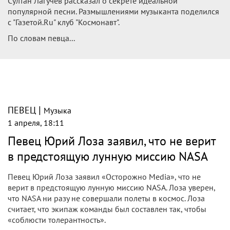
Султан Лагучев рассказал о секрете идеальной
популярной песни. Размышлениями музыканта поделился
с "Газетой.Ru" клуб "Космонавт".
По словам певца...