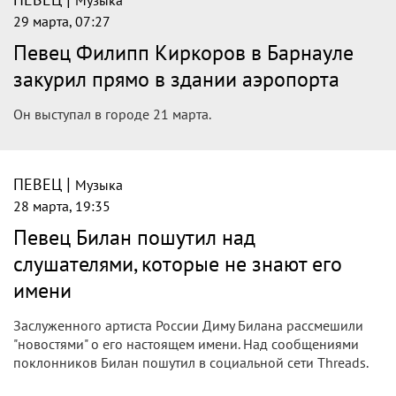
Amic.ru
Певец Филипп Киркоров закурил прямо в здании
аэропорта Барнаула Amic.ru
Киркоров разозлил россиян курением в
аэропорту SmolNarod.ru
Киркоров закурил в аэропорту во время визита в
Барнаул.
Спорт в России и
мире
|
ПЕВЕЦ
Музыка
29 марта, 08:17
Певец Филипп Киркоров закурил