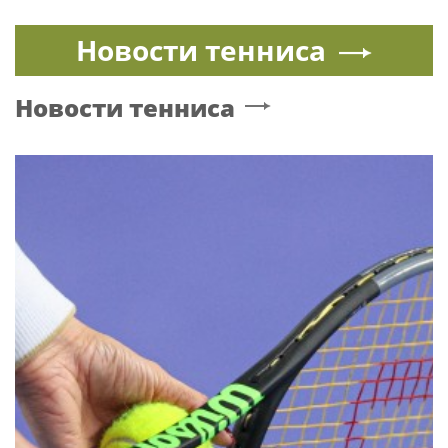
Певец Филипп Киркоров высказался о
халтуре в творчестве современных
артистов
Народный артист России Филипп Киркоров заявил, что
рост популярности песен 1990-х и 2000-х связан с
падением качества современной музыки. Его слова
приводит Пятый канал.
|
ПЕВЕЦ
Музыка
26 марта, 14:25
Певец Филипп Киркоров указал на
халтуру в творчестве современных
артистов
Народный артист России Филипп Киркоров заявил, что
рост популярности песен 1990-х и 2000-х связан с