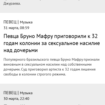
Внезапное ухудшение состояния востребованного
исполнителя прямо во время гастролей заставило
медиков пойти на крайние меры ради сохранения его
главного инструмента.
|
ПЕВЕЦ
Музыка
31 марта, 11:34
Певец Джони лишился голоса и
отменил частные выступления
Певец Джони (Джахид Гусейнли) отменил частные
концерты до середины апреля из-за потери голоса на
выступлении в Минске.
|
ПЕВЕЦ
Музыка
31 марта, 09:59