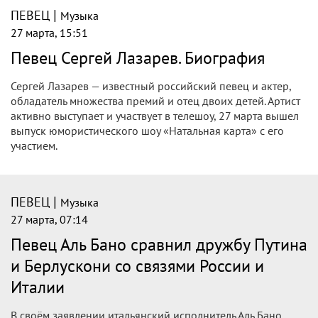
|
ПЕВЕЦ
Музыка
28 марта, 12:59
Певца Gims обвинили во Франции в
отмывании денег через преступную
группировку
Популярного исполнителя Gims во Франции
заподозрилим в участии в преступной группировке,
занимавшейся отмыванием денег и инвестициями в
зарубежную недвижимость.
|
ПЕВЕЦ
Музыка
27 марта, 17:31
Певец Шаляпин заявил о