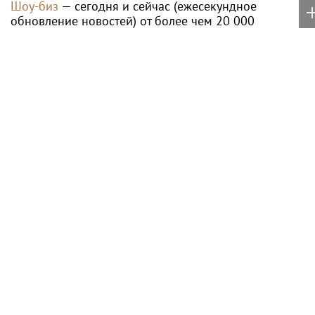
Игорь Бутман планирует
Столичный ОМОН
концерты в Бразилии и
«Авангард» определил
Никарагуа в этом году
лучших в рукопашном
бою
Новый учебный сезон в
Суд обязал москвича
Колледже Вейдера:
выплатить 654 тыс.
стартовали очные
рублей за устроенный
программы подготовки
кошкой потоп
фитнес-тренеров и
специалистов индустрии
здоровья