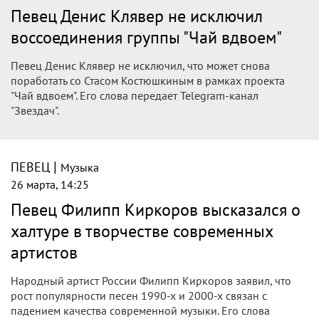
|
ПЕВЕЦ
Музыка
27 марта, 07:14
Певец Аль Бано сравнил дружбу Путина
и Берлускони со связями России и
Италии
В своём заявлении итальянский исполнитель Аль Бано
отметил, что дружеские отношения между Россией и
Италией отчетливо иллюстрируются взаимопониманием
между Владимиром Путиным и покойным экс-премьером
Италии Сильвио Берлускони...
|
ПЕВЕЦ
Музыка
26 марта, 15:09
Певец Филипп Киркоров заявил, что
его сын зависим от компьютерных игр