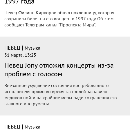
в предстоящую лунную миссию NASA
Певец Юрий Лоза заявил «Осторожно Media», что не
верит в предстоящую лунную миссию NASA. Лоза уверен,
что NASA ни разу не совершали полеты в космос. Лоза
считает, что экипаж команды был составлен так, чтобы
«соблюсти толерантность».
|
ПЕВЕЦ
Музыка
1 апреля, 15:27
Певец Виктор Рыбин рассказал о сыне-
красавчике: "Мозги появляются!"
У Виктора Рыбина и Натальи Сенчуковой есть
единственный сын Василий. Ему 27 лет. В Сети его почему-
то многие пользователи называют непутевым. По их
мнению...