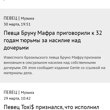
дочерьми. Суд приговорил артиста к 32 годам лишения
свободы в колонии строгого режима.
|
ПЕВЕЦ
Музыка
30 марта, 22:40
Певец Шаман купил чувашской
картошки у бабушки из Канаша
Певец SHAMAN снова посетил Чувашию, но проездом,
пока ехал в поезде. Певец купил картошки у бабушки из
Канаша. Об этом он рассказал в своем канале.
|
ПЕВЕЦ
Музыка
30 марта, 21:02
Певец Егор Крид подарил жене