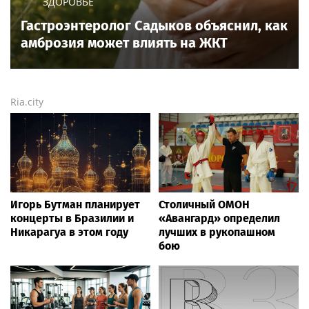
звёзд — в кадре и за кадром шоу-бизнеса сегодня
и
сейчас
. Новости о музыке, и не только...
Опубликовать свою новость по
теме
в любом
городе
и
регионе
можно мгновенно —
здесь
Rss.plus
Новости России