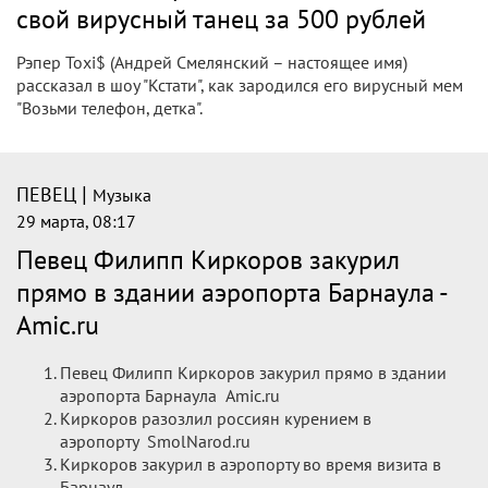
Моргенштерна квартиру на день
рождения
Бывшая жена рэпера Алишера Моргенштерна, блогерша
Дилара Зинатуллина сообщила в Telegram-канале, что
певец Егор Крид подарил ей квартиру. Крид пришел на
день рождения Зинатуллиной с большим букетом красных
роз.
|
ПЕВЕЦ
Музыка
30 марта, 19:51
Певца Бруну Мафра приговорили к 32
годам тюрьмы за насилие над
дочерьми
Известного бразильского певца Бруно Мафру признали
виновным в сексуальном насилия над собственными
дочерьми. Об этом сообщает издание Gente со ссылкой на