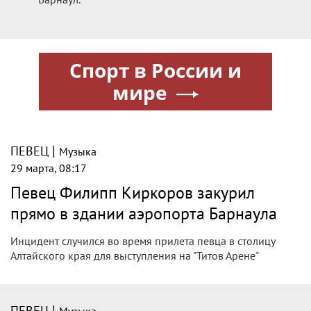
материалы дела.
|
ПЕВЕЦ
Музыка
29 марта, 10:42
Певец Toxi$ признался, что исполнил
свой вирусный танец за 500 рублей
Рэпер Toxi$ (Андрей Смелянский – настоящее имя)
рассказал в шоу "Кстати", как зародился его вирусный мем
"Возьми телефон, детка".
|
ПЕВЕЦ
Музыка
29 марта, 08:17
Певец Филипп Киркоров закурил
прямо в здании аэропорта Барнаула -