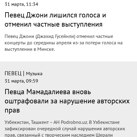
|
ПЕВЕЦ
Музыка
31 марта, 16:31
Певец Киркоров обнял фанатку,
сохранившую билет на его концерт
1997 года
Певец Филипп Киркоров обнял поклонницу, которая
сохранила билет на его концерт в 1997 году. Об этом
сообщает Телеграм-канал "Проспекта Мира".
|
ПЕВЕЦ
Музыка
31 марта, 13:25
Певец Jony отложил концерты из‑за
проблем с голосом