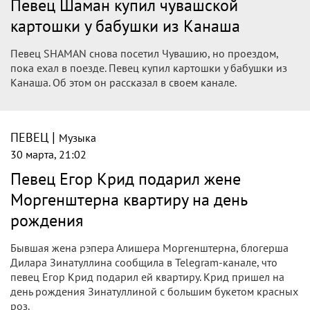
Певца Мамадалиева вновь
оштрафовали за нарушение авторских
прав
Узбекистан, Ташкент – АН Podrobno.uz. В Узбекистане
зафиксирован очередной случай нарушения авторских
прав, связанный с творческим наследием Шерали
Джураева.
|
ПЕВЕЦ
Музыка
31 марта, 08:59
Певца Бруно Мафру приговорили к 32
годам колонии за сексуальное насилие
над дочерьми
Популярного бразильского певца Бруно Мафру признали
виновным в сексуальном насилии над собственными