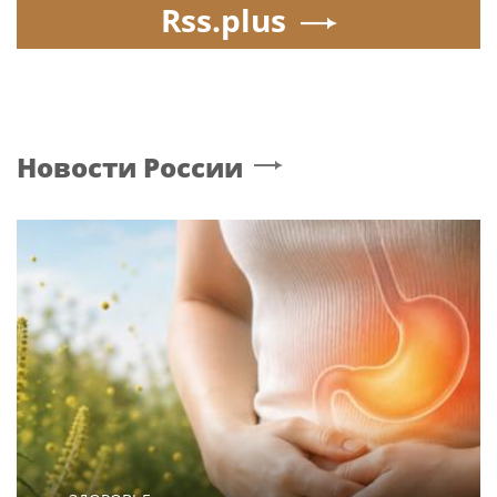
Poisk-music.ru
Артур Парфенчиков
Жанна Агузарова
вручил орден "Сампо"
появилась на отдыхе
семье Бориса Одлиса
с 22-летним
фотографом
Певица Анна
Игорь Бутман назвал
Семенович рассказала,
Варвару Убель лучшим
что улетела с
кандидатом на конкурс
возлюбленным в
«Интервидение»
Европу
Poisk-Music.ru
— тематический дочерний проект
популярных новостных сайтов
Life24.pro
и
BigPot.news
о музыке, музыкантах, певцах,
композиторах (слухи, сплетни, разговоры и
дискуссии о музыке, культуре, жанрах, VIP-скандалы
— в новостях и статьях). Тайны светской жизни