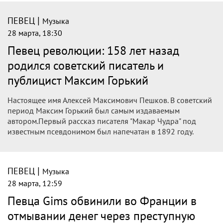
прямо в здании аэропорта Барнаула
Инцидент случился во время прилета певца в столицу
Алтайского края для выступления на "Титов Арене"
|
ПЕВЕЦ
Музыка
29 марта, 07:27
Певец Филипп Киркоров в Барнауле
закурил прямо в здании аэропорта
Он выступал в городе 21 марта.
|
ПЕВЕЦ
Музыка
28 марта, 19:35
Певец Билан пошутил над