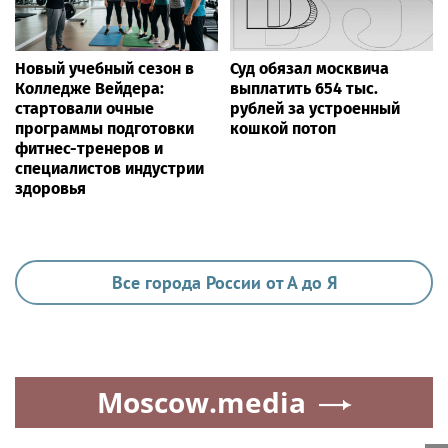
ЗДОРОВЬЕ
Гастроэнтеролог Садыков объяснил, как
амброзия может влиять на ЖКТ
Ria.city