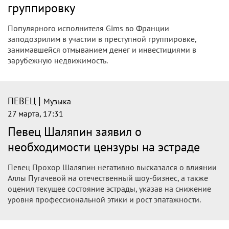
слушателями, которые не знают его
имени
Заслуженного артиста России Диму Билана рассмешили
"новостями" о его настоящем имени. Над сообщениями
поклонников Билан пошутил в социальной сети Threads.
|
ПЕВЕЦ
Музыка
28 марта, 18:30
Певец революции: 158 лет назад
родился советский писатель и
публицист Максим Горький
Настоящее имя Алексей Максимович Пешков. В советский
период Максим Горький был самым издаваемым
автором.Первый рассказ писателя "Макар Чудра" под
известным псевдонимом был напечатан в 1892 году.