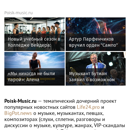
Poisk-music.ru
Новый учебный сезон в
Артур Парфенчиков
Колледже Вейдера:
вручил орден "Сампо"
стартовали очные
семье Бориса Одлиса
программы подготовки
фитнес-тренеров и
специалистов
«Мы никогда не были
Музыкант Бутман
индустрии здоровья
парой»: Алена
заявил о возможном
Шишкова — о Павле
появлении первого в
Дурове, борьбе с
России джазового вуза
анорексией и помощи
Poisk-Music.ru
— тематический дочерний проект
Тимати
популярных новостных сайтов
Life24.pro
и
BigPot.news
о музыке, музыкантах, певцах,
композиторах (слухи, сплетни, разговоры и
дискуссии о музыке, культуре, жанрах, VIP-скандалы