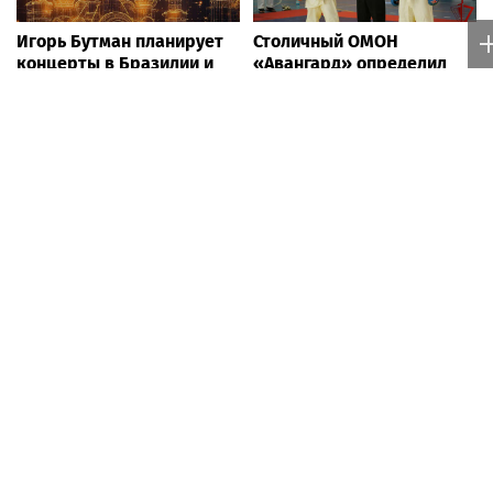
Игорь Бутман планирует
Столичный ОМОН
концерты в Бразилии и
«Авангард» определил
Никарагуа в этом году
лучших в рукопашном
бою
Суд обязал москвича
Новый учебный сезон в
выплатить 654 тыс.
Колледже Вейдера:
рублей за устроенный
стартовали очные
кошкой потоп
программы подготовки
фитнес-тренеров и
специалистов индустрии
здоровья