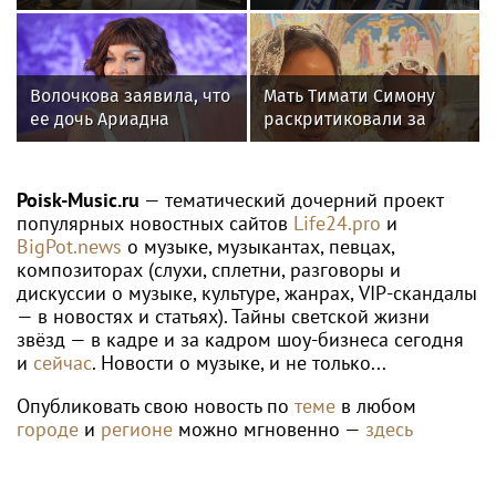
за миллиард: как
Любовь Орлову
сейчас живет вдова
настоящей звездой
Александра Градского
Волочкова заявила, что
Мать Тимати Симону
ее дочь Ариадна
раскритиковали за
«совершила глупость»,
неудачные фото
взяв фамилию мужа
возлюбленной сына
Валентины
Poisk-Music.ru
— тематический дочерний проект
популярных новостных сайтов
Life24.pro
и
BigPot.news
о музыке, музыкантах, певцах,
композиторах (слухи, сплетни, разговоры и
дискуссии о музыке, культуре, жанрах, VIP-скандалы
— в новостях и статьях). Тайны светской жизни
звёзд — в кадре и за кадром шоу-бизнеса сегодня
и
сейчас
. Новости о музыке, и не только...
Опубликовать свою новость по
теме
в любом
городе
и
регионе
можно мгновенно —
здесь