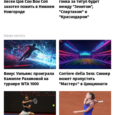
песен Цоя Сон Вон Соп
гонка за титул будет
захотел пожить в Нижнем
между "Зенитом",
Новгороде
"Спартаком" и
"Краснодаром"
News.tennis
Винус Уильямс проиграла
Corriere della Sera: Синнер
Камилле Рахимовой на
может пропустить
турнире WTA 1000
"Мастерс" в Цинциннати