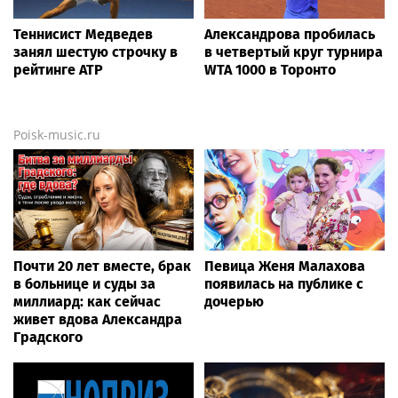
Теннисист Медведев
Александрова пробилась
занял шестую строчку в
в четвертый круг турнира
рейтинге ATP
WTA 1000 в Торонто
Poisk-music.ru
Почти 20 лет вместе, брак
Певица Женя Малахова
в больнице и суды за
появилась на публике с
миллиард: как сейчас
дочерью
живет вдова Александра
Градского